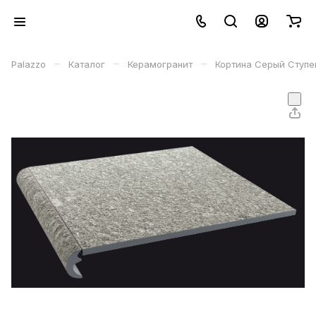
–
–
–
Palazzo
Каталог
Керамогранит
Кортина Серый Ступен