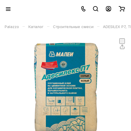
–
–
–
Palazzo
Каталог
Строительные смеси
ADESILEX P7, 