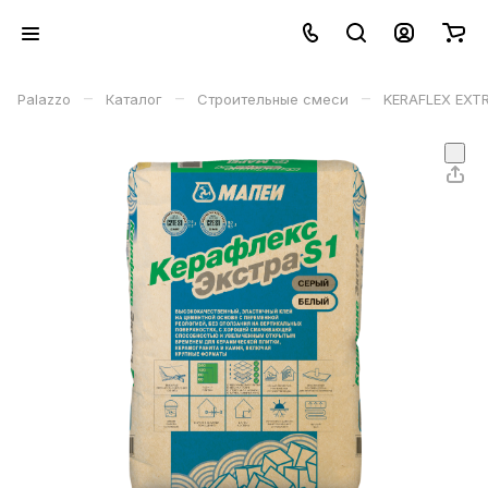
–
–
–
Palazzo
Каталог
Строительные смеси
KERAFLEX EXTR