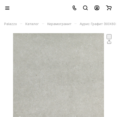
–
–
–
Palazzo
Каталог
Керамогранит
Аурис Графит (60X60 