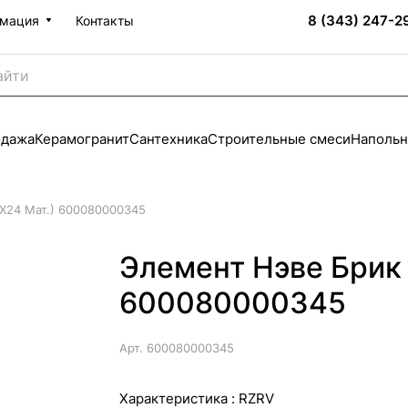
8 (343) 247-2
мация
Контакты
одажа
Керамогранит
Сантехника
Строительные смеси
Напольн
X24 Мат.) 600080000345
Элемент Нэве Брик 
600080000345
Арт.
600080000345
Характеристика :
RZRV