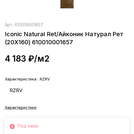
Арт.
610010001657
Iconic Natural Ret/Айконик Натурал Рет
(20X160) 610010001657
4 183 ₽/
м2
Характеристика :
RZRV
RZRV
Характеристики
Под заказ