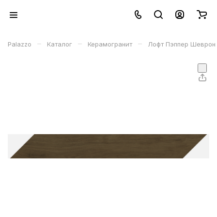
–
–
–
Palazzo
Каталог
Керамогранит
Лофт Пэппер Шеврон (