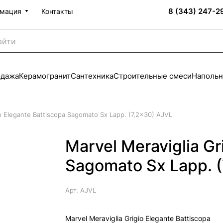
8 (343) 247-2
мация
Контакты
одажа
Керамогранит
Сантехника
Строительные смеси
Напольн
io Elegante Battiscopa Sagomato Sx Lapp. (7,2x30) AJVL
Marvel Meraviglia Gr
Sagomato Sx Lapp. 
Арт.
AJVL
Marvel Meraviglia Grigio Elegante Battiscopa