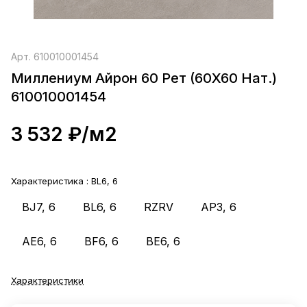
Арт.
610010001454
Миллениум Айрон 60 Рет (60X60 Нат.)
610010001454
3 532 ₽/
м2
Характеристика :
BL6, 6
BJ7, 6
BL6, 6
RZRV
AP3, 6
AE6, 6
BF6, 6
BE6, 6
Характеристики