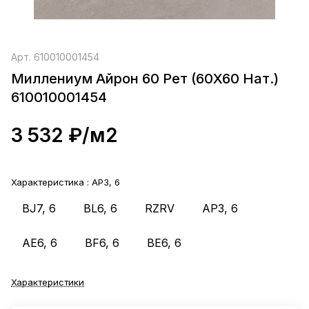
Арт.
610010001454
Миллениум Айрон 60 Рет (60X60 Нат.)
610010001454
3 532 ₽/
м2
Характеристика :
AP3, 6
BJ7, 6
BL6, 6
RZRV
AP3, 6
AE6, 6
BF6, 6
BE6, 6
Характеристики