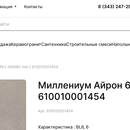
8 (343) 247-2
мация
Контакты
одажа
Керамогранит
Сантехника
Строительные смеси
Напольн
ет (60X60 Нат.) 610010001454
Миллениум Айрон 60
610010001454
Арт.
610010001454
Характеристика :
BL6, 6