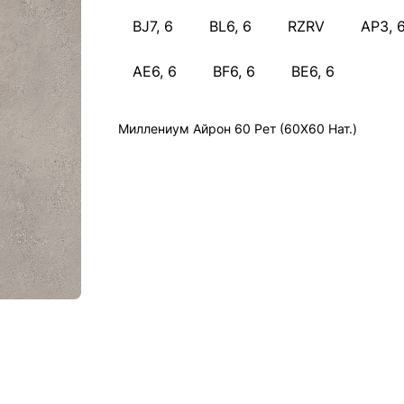
BJ7, 6
BL6, 6
RZRV
AP3, 
AE6, 6
BF6, 6
BE6, 6
Миллениум Айрон 60 Рет (60X60 Нат.)