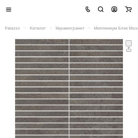
–
–
–
Palazzo
Каталог
Керамогранит
Миллениум Блэк Мозаи