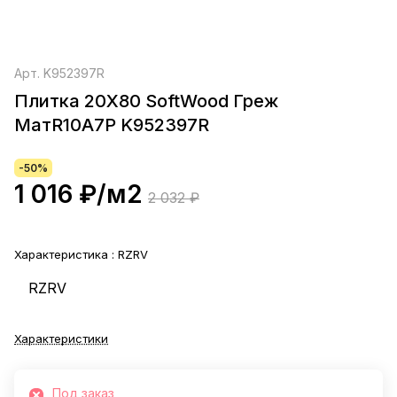
Арт.
K952397R
Плитка 20Х80 SoftWood Греж
МатR10A7P K952397R
-50%
1 016 ₽/
м2
2 032 ₽
Характеристика :
RZRV
RZRV
Характеристики
Под заказ