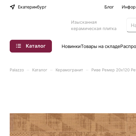
Екатеринбург
Блог
Инфор
Изысканная
керамическая плитка
Каталог
Новинки
Товары на складе
Распр
–
–
–
Palazzo
Каталог
Керамогранит
Риве Ремер 20x120 Р