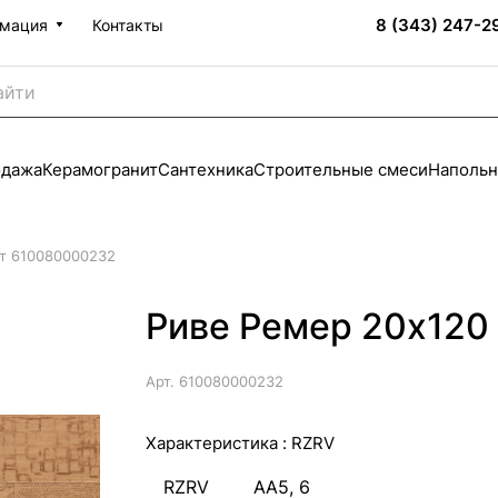
8 (343) 247-2
мация
Контакты
одажа
Керамогранит
Сантехника
Строительные смеси
Напольн
ет 610080000232
Риве Ремер 20x120
Арт.
610080000232
Характеристика :
RZRV
RZRV
AA5, 6