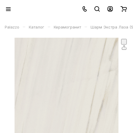
–
–
–
Palazzo
Каталог
Керамогранит
Шарм Экстра Лаза (5