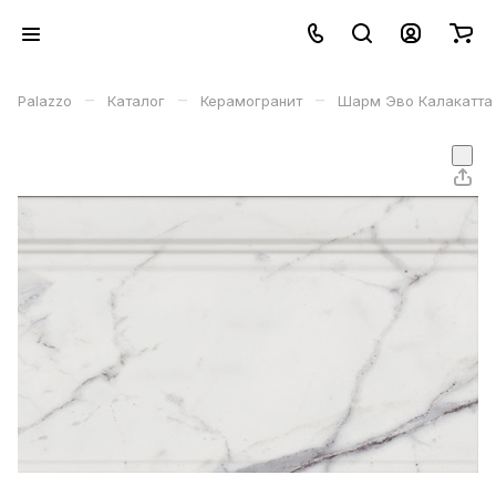
–
–
–
Palazzo
Каталог
Керамогранит
Шарм Эво Калакатта 