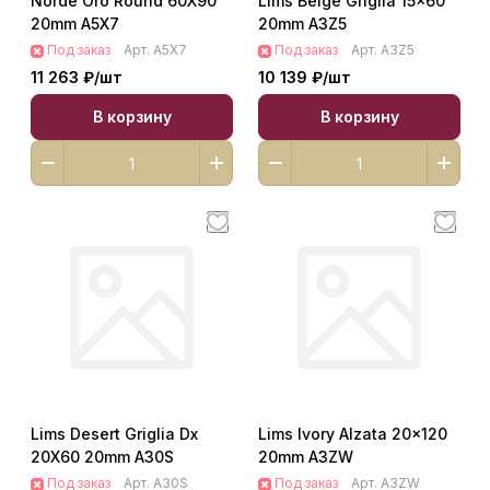
Norde Oro Round 60X90
Lims Beige Griglia 15x60
20mm A5X7
20mm A3Z5
Под заказ
Арт.
A5X7
Под заказ
Арт.
A3Z5
11 263 ₽/
шт
10 139 ₽/
шт
В корзину
В корзину
Lims Desert Griglia Dx
Lims Ivory Alzata 20x120
20X60 20mm A30S
20mm A3ZW
Под заказ
Арт.
A30S
Под заказ
Арт.
A3ZW