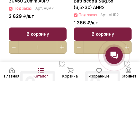
30x60 20mm A0P7
Battiscopa Sag.Sx
(6,5x30) AHR2
Под заказ
Арт.
A0P7
Под заказ
Арт.
AHR2
2 829 ₽/
шт
1 366 ₽/
шт
В корзину
В корзину
Главная
Каталог
Корзина
Избранные
Кабинет
Boost Natural Ash
Синуа Бордюр 4*20
Mosaico Trace Mix AHHL
600090000199
Под заказ
Арт.
AHHL
Под заказ