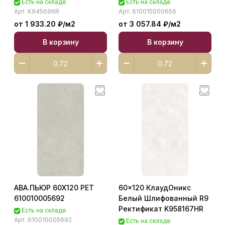
Есть на складе
Есть на складе
Арт.
K945696R
Арт.
610015000656
от 1 933.20 ₽/
м2
от 3 057.84 ₽/
м2
В корзину
В корзину
АВА.ПЬЮР 60X120 РЕТ
60x120 КлаудОникс
610010005692
Белый Шлифованный R9
Ректификат K958167HR
Есть на складе
Арт.
610010005692
Есть на складе