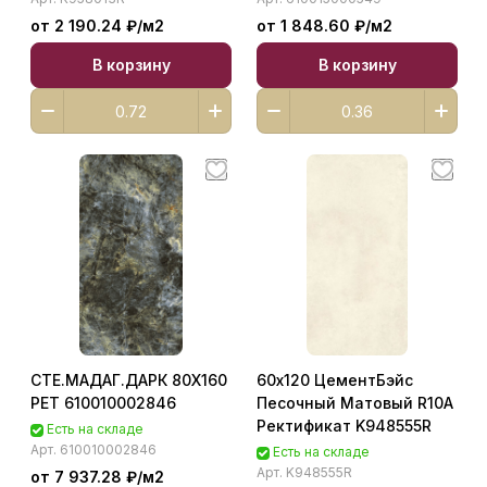
от 2 190.24 ₽/
м2
от 1 848.60 ₽/
м2
В корзину
В корзину
СТЕ.МАДАГ.ДАРК 80X160
60х120 ЦементБэйс
РЕТ 610010002846
Песочный Матовый R10A
Ректификат K948555R
Есть на складе
Арт.
610010002846
Есть на складе
Арт.
K948555R
от 7 937.28 ₽/
м2