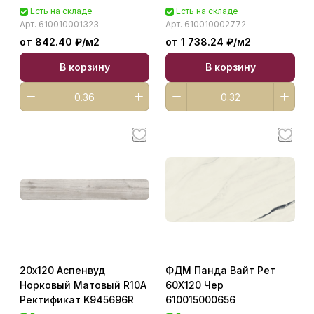
Есть на складе
Есть на складе
Арт.
610010001323
Арт.
610010002772
от 842.40 ₽/
м2
от 1 738.24 ₽/
м2
В корзину
В корзину
20х120 Аспенвуд
ФДМ Панда Вайт Рет
Норковый Матовый R10A
60Х120 Чер
Ректификат K945696R
610015000656