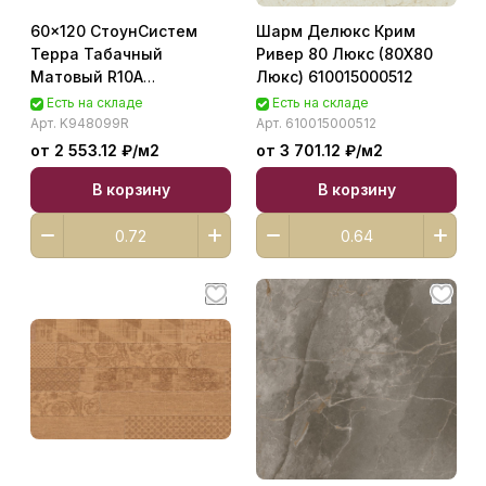
60x120 СтоунСистем
Шарм Делюкс Крим
Терра Табачный
Ривер 80 Люкс (80X80
Матовый R10A
Люкс) 610015000512
Ректификат K948099R
Есть на складе
Есть на складе
Арт.
K948099R
Арт.
610015000512
от 2 553.12 ₽/
м2
от 3 701.12 ₽/
м2
В корзину
В корзину