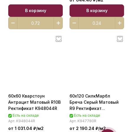
В корзину
В корзину
60х60 Кварстоун
60х120 СилкМарбл
Антрацит Матовый R10B
Бреча Серый Матовый
Ректификат K948044R
R9 Ректификат
K947780R
Есть на складе
Есть на складе
Арт.
K948044R
Арт.
K947780R
от 1 031.04 ₽/
м2
от 2 190.24 ₽/
м2