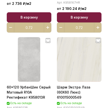
Арт.
K958167HR
от 2 736 ₽/
м2
от 2 190.24 ₽/
м2
В корзину
В корзину
60x120 УрбанШик Серый
Шарм Экстра Лаза
Матовый R10A
(60X60 Люкс)
Ректификат K958013R
610015000549
Есть на складе
Есть на складе
Арт.
K958013R
Арт.
610015000549