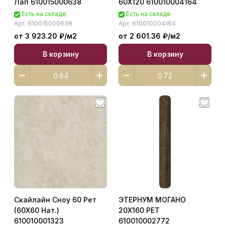
Лап 610015000638
60X120 610010004164
Есть на складе
Есть на складе
Арт.
610015000638
Арт.
610010004164
от 3 923.20 ₽/
м2
от 2 601.36 ₽/
м2
В корзину
В корзину
Скайлайн Сноу 60 Рет
ЭТЕРНУМ МОГАНО
(60X60 Нат.)
20X160 РЕТ
610010001323
610010002772